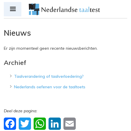
Jump to navigation
Nieuws
Er zijn momenteel geen recente nieuwsberichten.
Archief
Taalverandering of taalverloedering?
Nederlands oefenen voor de taaltoets
F
T
W
L
E