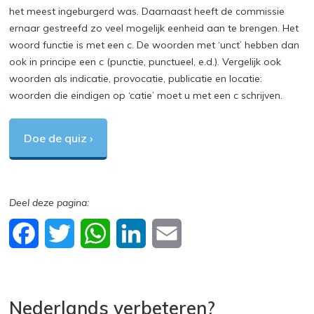
het meest ingeburgerd was. Daarnaast heeft de commissie
ernaar gestreefd zo veel mogelijk eenheid aan te brengen. Het
woord functie is met een c. De woorden met ‘unct’ hebben dan
ook in principe een c (punctie, punctueel, e.d.). Vergelijk ook
woorden als indicatie, provocatie, publicatie en locatie:
woorden die eindigen op ‘catie’ moet u met een c schrijven.
Doe de quiz ›
F
T
W
L
E
a
w
h
i
m
c
i
a
n
a
Nederlands verbeteren?