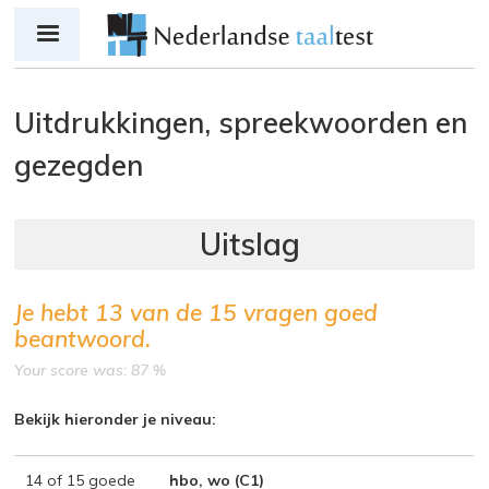
Jump to navigation
Uitdrukkingen, spreekwoorden en
gezegden
Je hebt
13
van de
15
vragen goed
beantwoord.
Your score was: 87 %
Bekijk hieronder je niveau:
14 of 15 goede
hbo, wo (C1)