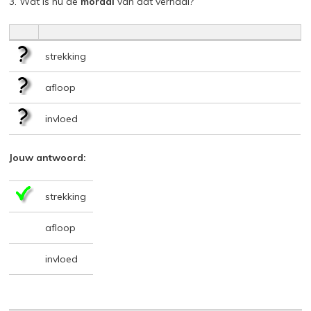
3. Wat is nu de
moraal
van dat verhaal?
strekking
afloop
invloed
Jouw antwoord:
strekking
afloop
invloed