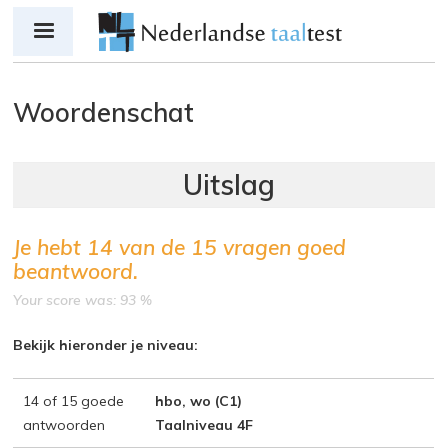
Jump to navigation
Woordenschat
Je hebt
14
van de
15
vragen goed
beantwoord.
Your score was: 93 %
Bekijk hieronder je niveau:
14 of 15 goede
hbo, wo (C1)
antwoorden
Taalniveau 4F