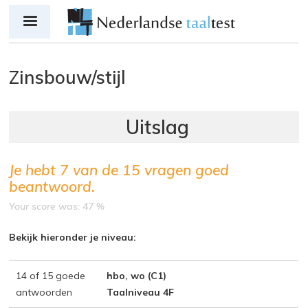
Jump to navigation
Zinsbouw/stijl
Je hebt
7
van de
15
vragen goed
beantwoord.
Your score was: 47 %
Bekijk hieronder je niveau:
14 of 15 goede
hbo, wo (C1)
antwoorden
Taalniveau 4F