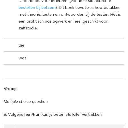
Nederlands voor iedereen’ (via deze site direct te
bestellen bij bol.com
). Dit boek bevat zes hoofdstukken
met theorie, testen en antwoorden bij de testen. Het is
een praktisch naslagwerk en heel geschikt voor
zelfstudie.
die
wat
Vraag:
Multiple choice question
8. Volgens
hen/hun
kun je beter iets later vertrekken.