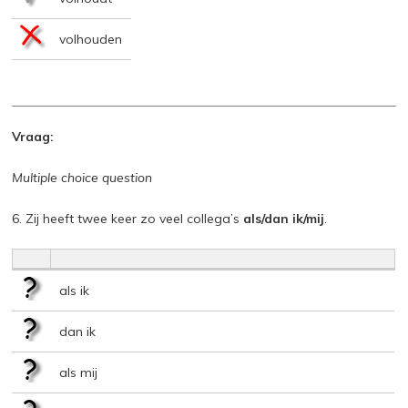
volhouden
Vraag:
Multiple choice question
6. Zij heeft twee keer zo veel collega’s
als/dan ik/mij
.
als ik
dan ik
als mij