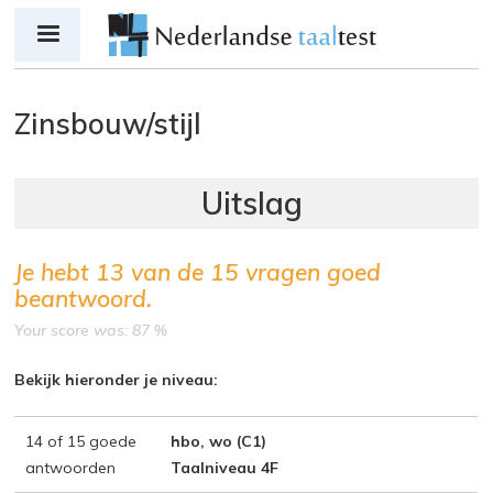
Jump to navigation
Zinsbouw/stijl
Je hebt
13
van de
15
vragen goed
beantwoord.
Your score was: 87 %
Bekijk hieronder je niveau:
14 of 15 goede
hbo, wo (C1)
antwoorden
Taalniveau 4F