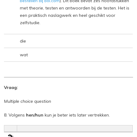
bestellen bij bol.com
). Dit boek bevat zes hoofdstukken
met theorie, testen en antwoorden bij de testen. Het is
een praktisch naslagwerk en heel geschikt voor
zelfstudie.
die
wat
Vraag:
Multiple choice question
8. Volgens
hen/hun
kun je beter iets later vertrekken.