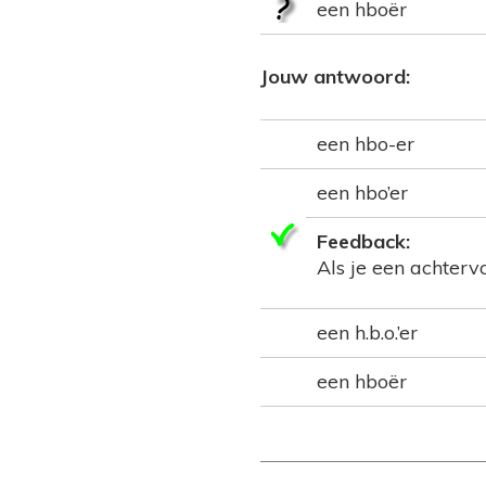
een hboër
Jouw antwoord:
een hbo-er
een hbo’er
Feedback:
Als je een achterv
een h.b.o.’er
een hboër