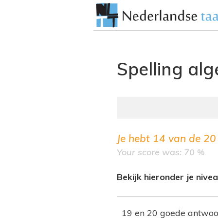
Spelling al
Je hebt
14
van de
20
Your score was: 70 %
Bekijk hieronder je nivea
19 en 20 goede antwo