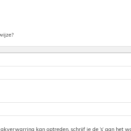
fwijze?
akverwarring kan optreden, schrijf je de ‘s’ aan het w