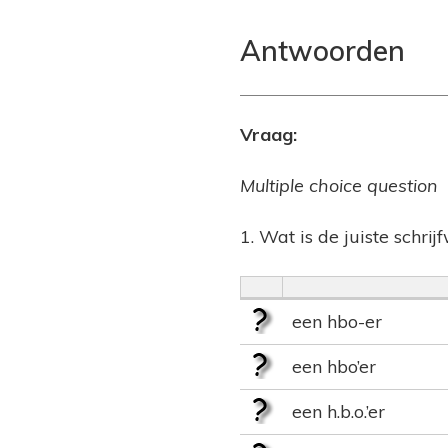
Antwoorden
Vraag:
Multiple choice question
1. Wat is de juiste schrij
een hbo-er
een hbo’er
een h.b.o.’er