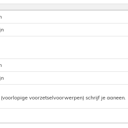
n
jn
n
jn
n (voorlopige voorzetselvoorwerpen) schrijf je aaneen.