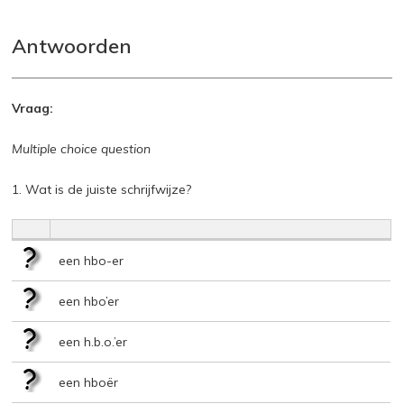
Antwoorden
Vraag:
Multiple choice question
1. Wat is de juiste schrijfwijze?
een hbo-er
een hbo’er
een h.b.o.’er
een hboër