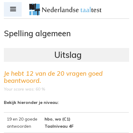
Jump to navigation
Spelling algemeen
Je hebt
12
van de
20
vragen goed
beantwoord.
Your score was: 60 %
Bekijk hieronder je niveau:
19 en 20 goede
hbo, wo (C1)
antwoorden
Taalniveau 4F