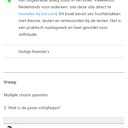
Een uitgebreide uitleg staat in het boek ‘Vlekkeloos
Nederlands voor iedereen’ (via deze site direct te
bestellen bij bol.com
). Dit boek bevat zes hoofdstukken
met theorie, testen en antwoorden bij de testen. Het is
een praktisch naslagwerk en heel geschikt voor
zelfstudie.
lastige kwestie’s
Vraag:
Multiple choice question
3. Wat is de juiste schrijfwijze?