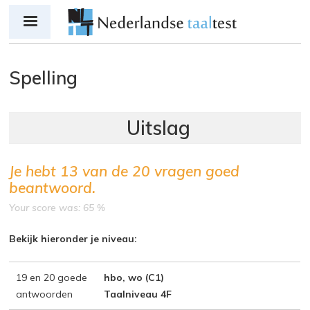
Jump to navigation
Spelling
Je hebt
13
van de
20
vragen goed
beantwoord.
Your score was: 65 %
Bekijk hieronder je niveau:
19 en 20 goede
hbo, wo (C1)
antwoorden
Taalniveau 4F