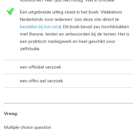
voorkomen. Hier dus niet nodig. Wel in officiële.
Een uitgebreide uitleg staat in het boek ‘Vlekkeloos
Nederlands voor iedereen’ (via deze site direct te
bestellen bij bol.com
). Dit boek bevat zes hoofdstukken
met theorie, testen en antwoorden bij de testen. Het is
een praktisch naslagwerk en heel geschikt voor
zelfstudie.
een officiëel verzoek
een offici-eel verzoek
Vraag:
Multiple choice question