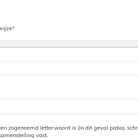
fwijze?
een zogenoemd letterwoord is (in dit geval pabo), schri
samenstelling vast.