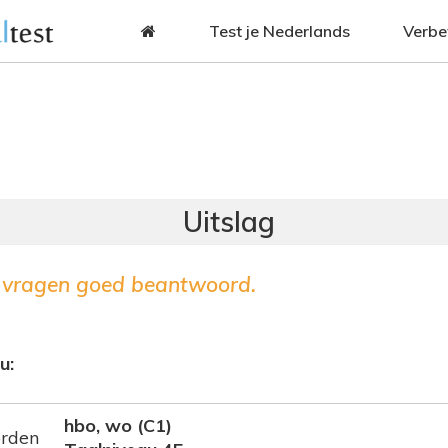
Jump to navigation
Test je Nederlands
Verbe
vragen goed beantwoord.
u:
hbo, wo (C1)
orden