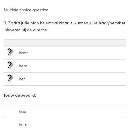
Multiple choice question
3. Zodra jullie plan helemaal klaar is, kunnen jullie
haar/hem/het
inleveren bij de directie.
haar
hem
het
Jouw antwoord:
haar
hem