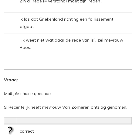
Zin d: ‘rede’(= verstand) moet zijn ‘reden’.
Ik las dat Griekenland richting een faillissement
afgaat.
“Ik weet niet wat daar de rede van is”, zei mevrouw
Roos.
Vraag:
Multiple choice question
9. Recentelijk heeft mevrouw Van Zomeren ontslag genomen.
correct