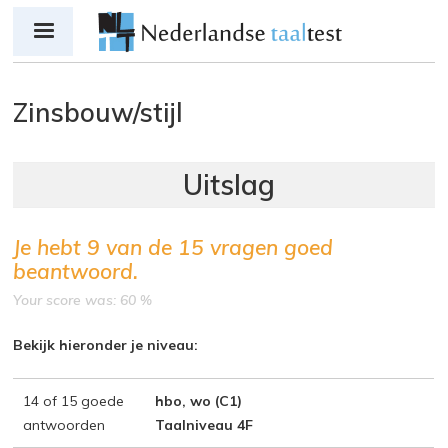
Jump to navigation
Zinsbouw/stijl
Je hebt
9
van de
15
vragen goed
beantwoord.
Your score was: 60 %
Bekijk hieronder je niveau:
14 of 15 goede
hbo, wo (C1)
antwoorden
Taalniveau 4F