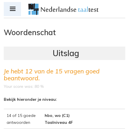
Jump to navigation
Woordenschat
Je hebt
12
van de
15
vragen goed
beantwoord.
Your score was: 80 %
Bekijk hieronder je niveau:
14 of 15 goede
hbo, wo (C1)
antwoorden
Taalniveau 4F