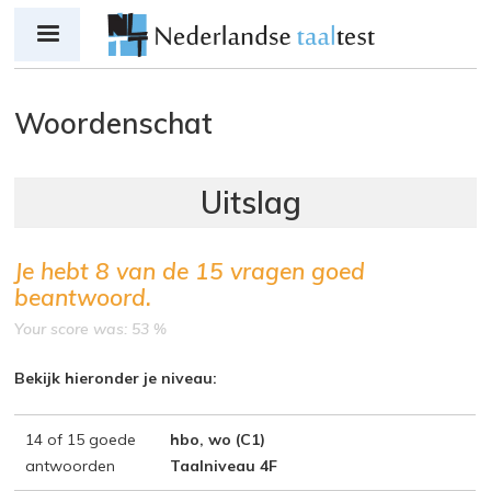
Jump to navigation
Woordenschat
Je hebt
8
van de
15
vragen goed
beantwoord.
Your score was: 53 %
Bekijk hieronder je niveau:
14 of 15 goede
hbo, wo (C1)
antwoorden
Taalniveau 4F